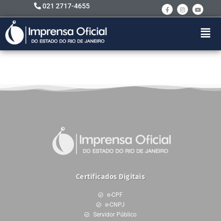
021 2717-4655
Certificados Digitais
e-CPF
e-CNPJ
Servidor Público