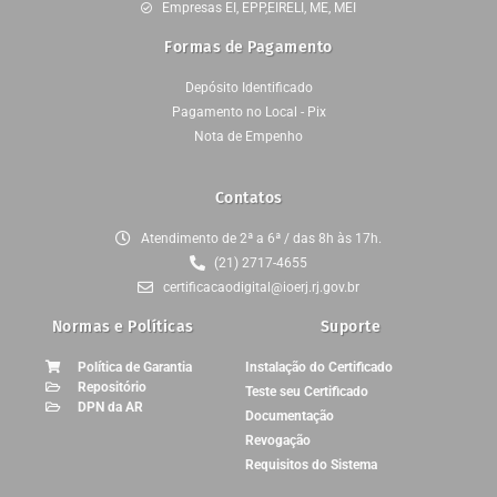
Empresas EI, EPP,EIRELI, ME, MEI
Formas de Pagamento
Depósito Identificado
Pagamento no Local - Pix
Nota de Empenho
Contatos
Atendimento de 2ª a 6ª / das 8h às 17h.
(21) 2717-4655
certificacaodigital@ioerj.rj.gov.br
Normas e Políticas
Suporte
Política de Garantia
Instalação do Certificado
Repositório
Teste seu Certificado
DPN da AR
Documentação
Revogação
Requisitos do Sistema