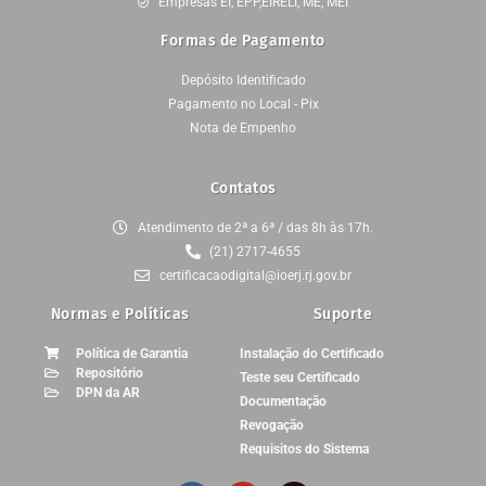
Empresas EI, EPP,EIRELI, ME, MEI
Formas de Pagamento
Depósito Identificado
Pagamento no Local - Pix
Nota de Empenho
Contatos
Atendimento de 2ª a 6ª / das 8h às 17h.
(21) 2717-4655
certificacaodigital@ioerj.rj.gov.br
Normas e Políticas
Suporte
Política de Garantia
Instalação do Certificado
Repositório
Teste seu Certificado
DPN da AR
Documentação
Revogação
Requisitos do Sistema