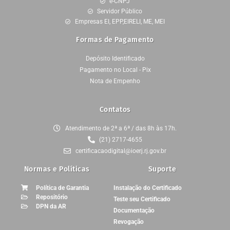
e-CNPJ
Servidor Público
Empresas EI, EPP,EIRELI, ME, MEI
Formas de Pagamento
Depósito Identificado
Pagamento no Local - Pix
Nota de Empenho
Contatos
Atendimento de 2ª a 6ª / das 8h às 17h.
(21) 2717-4655
certificacaodigital@ioerj.rj.gov.br
Normas e Políticas
Suporte
Política de Garantia
Instalação do Certificado
Repositório
Teste seu Certificado
DPN da AR
Documentação
Revogação